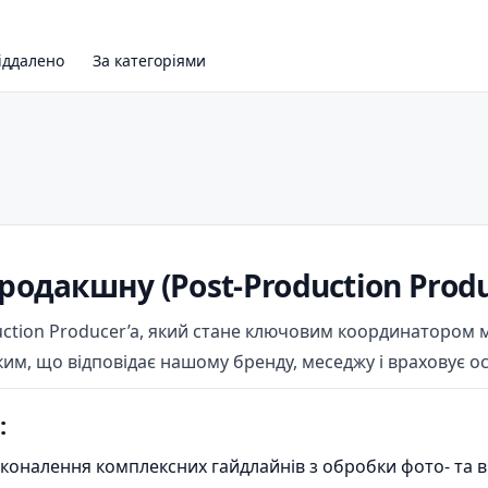
іддалено
За категоріями
одакшну (Post-Production Produ
uction Producer’a, який стане ключовим координатором
ким, що відповідає нашому бренду, меседжу і враховує о
:
сконалення комплексних гайдлайнів з обробки фото- та в