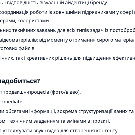
 і відповідність візуальній айдентиці бренду.
 координація роботи із зовнішніми підрядниками у сфері
ерами, колористами.
ьних технічних завдань для всіх типів задач із постобро
відеоматеріалів: від моменту отримання сирого матеріа
готових файлів.
нічних, так і креативних рішень для підвищення ефективн
надобиться?
стпродакшн-процесів (фото/відео).
termediate.
 обсягами інформації, зокрема структуризації даних та 
м, технічним завданням та змінами в проєкті.
 узгоджувати звук і відео для створення контенту.