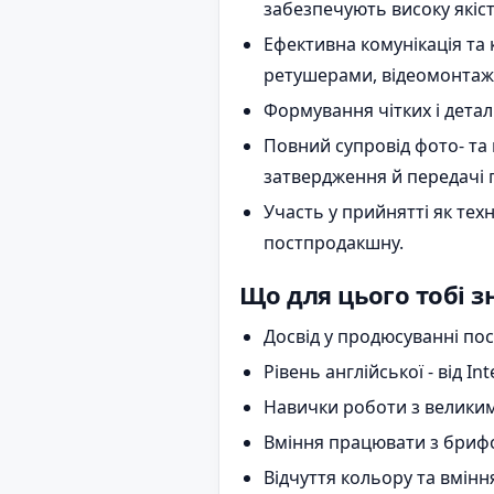
забезпечують високу якість
Ефективна комунікація та
ретушерами, відеомонтаж
Формування чітких і детал
Повний супровід фото- та 
затвердження й передачі 
Участь у прийнятті як тех
постпродакшну.
Що для цього тобі з
Досвід у продюсуванні по
Рівень англійської - від In
Навички роботи з великими
Вміння працювати з брифо
Відчуття кольору та вміння