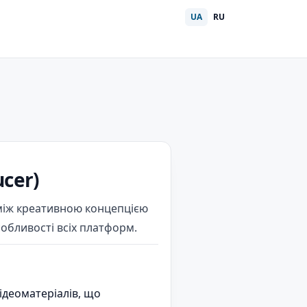
UA
RU
cer)
 між креативною концепцією
собливості всіх платформ.
ідеоматеріалів, що