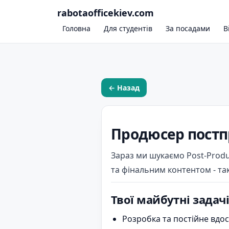
rabotaofficekiev.com
Головна
Для студентів
За посадами
В
← Назад
Продюсер постпр
Зараз ми шукаємо Post-Prod
та фінальним контентом - та
Твої майбутні задачі
Розробка та постійне вдо