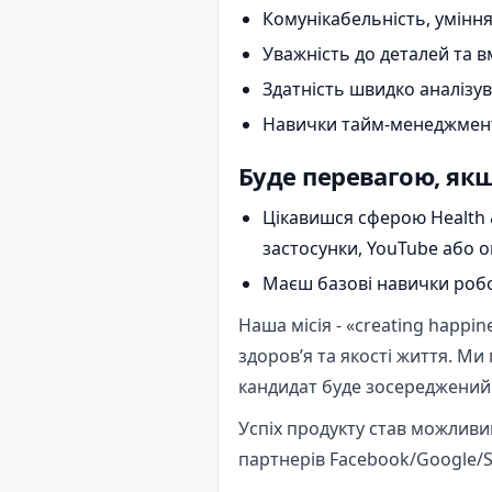
Комунікабельність, уміння
Уважність до деталей та в
Здатність швидко аналізув
Навички тайм-менеджменту 
Буде перевагою, якщ
Цікавишся сферою Health &
застосунки, YouTube або 
Маєш базові навички робот
Наша місія - «creating happi
здоров’я та якості життя. М
кандидат буде зосереджений н
Успіх продукту став можливи
партнерів Facebook/Google/Sn