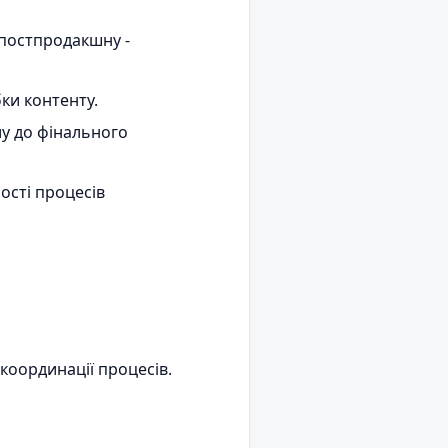
 постпродакшну -
бки контенту.
лу до фінального
ості процесів
координації процесів.