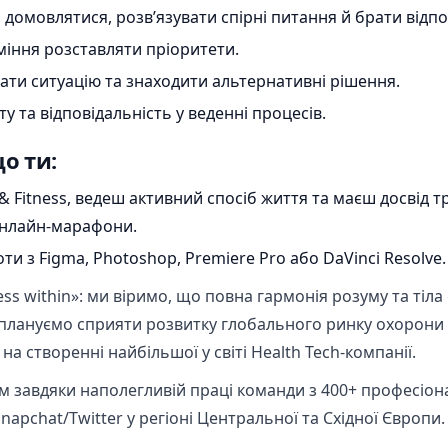
 домовлятися, розв’язувати спірні питання й брати відпо
міння розставляти пріоритети.
ати ситуацію та знаходити альтернативні рішення.
та відповідальність у веденні процесів.
о ти:
 Fitness, ведеш активний спосіб життя та маєш досвід т
онлайн-марафони.
и з Figma, Photoshop, Premiere Pro або DaVinci Resolve.
ness within»: ми віримо, що повна гармонія розуму та тіл
и плануємо сприяти розвитку глобального ринку охорони
а створенні найбільшої у світі Health Tech-компанії.
м завдяки наполегливій праці команди з 400+ професіона
apchat/Twitter у регіоні Центральної та Східної Європи.