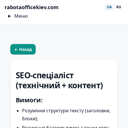
rabotaofficekiev.com
UA
RU
Меню
← Назад
SEO-спеціаліст
(технічний + контент)
Вимоги:
Розуміння структури тексту (заголовки,
блоки);
Розуміння базових вимог з точки зору