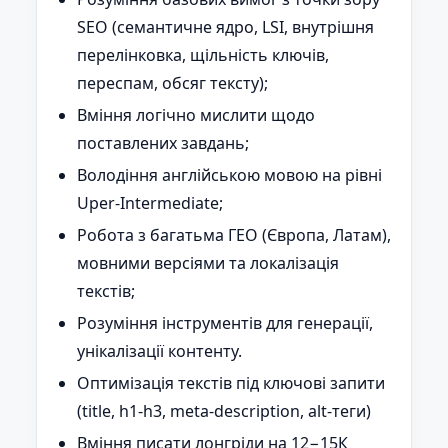
SEO (семантичне ядро, LSI, внутрішня
перелінковка, щільність ключів,
переспам, обсяг тексту);
Вміння логічно мислити щодо
поставлених завдань;
Володіння англійською мовою на рівні
Uper-Intermediate;
Робота з багатьма ГЕО (Європа, Латам),
мовними версіями та локалізація
текстів;
Розуміння інструментів для генерації,
унікалізації контенту.
Оптимізація текстів під ключові запити
(title, h1-h3, meta-description, alt-теги)
Вміння писати лонгріди на 12−15К