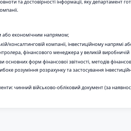
вноти та достовірності інформації, яку департамент гот
Компанії.
им або економічним напрямом;
кій/консалтинговій компанії, інвестиційному напрямі а
нтролера, фінансового менеджера у великій виробничій ко
и основних форм фінансової звітності, методів фінансов
ибоке розуміння розрахунку та застосування інвестиційни
нти: чинний військово-обліковий документ (за наявності