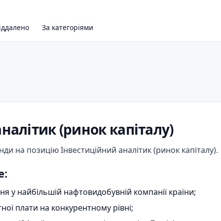
іддалено
За категоріями
налітик (ринок капіталу)
ди на позицію Інвестиційний аналітик (ринок капіталу).
е:
я у найбільшій нафтовидобувній компанії країни;
ної плати на конкурентному рівні;