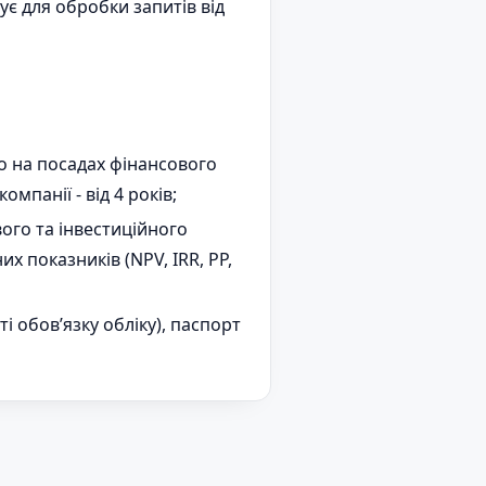
ує для обробки запитів від
бо на посадах фінансового
мпанії - від 4 років;
ого та інвестиційного
х показників (NPV, IRR, PP,
 обов’язку обліку), паспорт