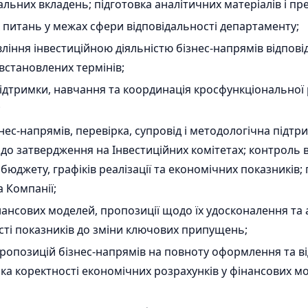
тальних вкладень; підготовка аналітичних матеріалів і пр
 питань у межах сфери відповідальності департаменту;
ління інвестиційною діяльністю бізнес-напрямів відпові
встановлених термінів;
ідтримки, навчання та координація кросфункціональної р
;
нес-напрямів, перевірка, супровід і методологічна підтр
 до затвердження на Інвестиційних комітетах; контроль
 бюджету, графіків реалізації та економічних показників
а Компанії;
нсових моделей, пропозиції щодо їх удосконалення та а
ості показників до зміни ключових припущень;
пропозицій бізнес-напрямів на повноту оформлення та ві
ка коректності економічних розрахунків у фінансових мо