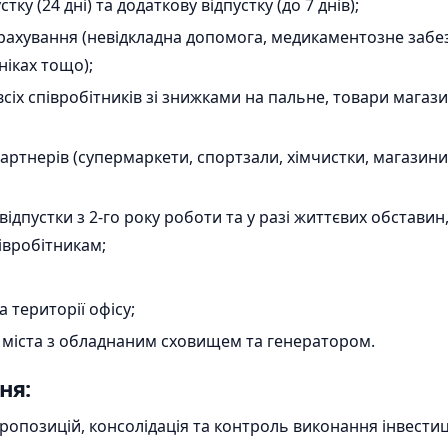
ку (24 дні) та додаткову відпустку (до 7 днів);
рахування (невідкладна допомога, медикаментозне забе
ніках тощо);
сіх співробітників зі знижками на пальне, товари магази
артнерів (супермаркети, спортзали, хімчистки, магазини
ідпустки з 2-го року роботи та у разі життєвих обстави
івробітникам;
 території офісу;
 міста з обладнаним сховищем та генератором.
ня:
ропозицій, консолідація та контроль виконання інвестиц