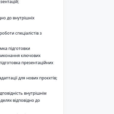
езентацій;
дно до внутрішніх
оботи спеціалістів з
имка підготовки
 виконання ключових
; підготовка презентаційних
даптації для нових проєктів;
дповідність внутрішнім
делях відповідно до