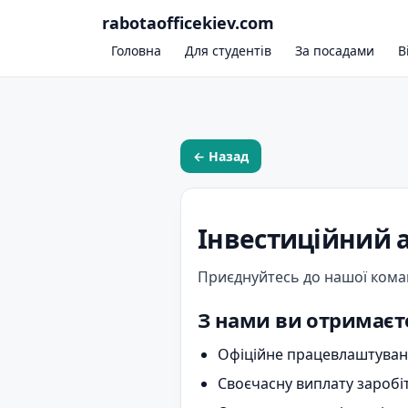
rabotaofficekiev.com
Головна
Для студентів
За посадами
В
← Назад
Інвестиційний а
Приєднуйтесь до нашої коман
З нами ви отримаєт
Офіційне працевлаштуванн
Своєчасну виплату заробіт