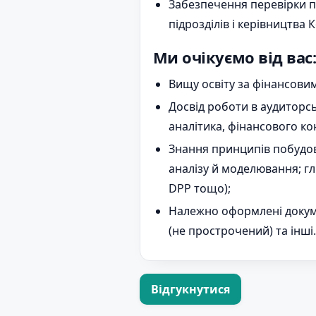
Забезпечення перевірки по
підрозділів і керівництва 
Ми очікуємо від вас:
Вищу освіту за фінансов
Досвід роботи в аудиторсь
аналітика, фінансового ко
Знання принципів побудов
аналізу й моделювання; гл
DPP тощо);
Належно оформлені докуме
(не прострочений) та інші.
Відгукнутися