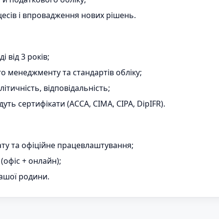
цесів і впровадження нових рішень.
і від 3 років;
о менеджменту та стандартів обліку;
ітичність, відповідальність;
ть сертифікати (ACCA, CIMA, CIPA, DipIFR).
ату та офіційне працевлаштування;
офіс + онлайн);
вашої родини.