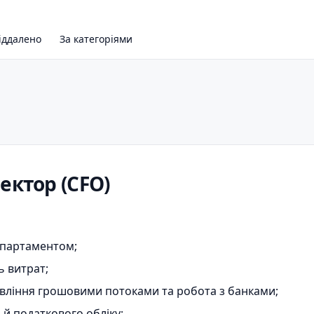
іддалено
За категоріями
ектор (CFO)
епартаментом;
 витрат;
равління грошовими потоками та робота з банками;
 й податкового обліку;