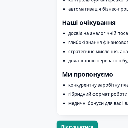
автоматизація бізнес-про
Наші очікування
досвід на аналогічній посад
глибокі знання фінансовог
стратегічне мислення, анал
додатковою перевагою буду
Ми пропонуємо
конкурентну заробітну пл
гібридний формат роботи (
медичні бонуси для вас і 
Відгукнутися