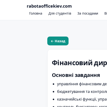
rabotaofficekiev.com
Головна
Для студентів
За посадами
В
← Назад
Фінансовий дир
Основні завдання
управління фінансовим д
бюджетування та контроль
казначейські функції, уп
контроль бухгалтерського