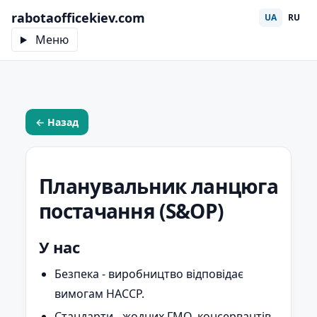
rabotaofficekiev.com
UA
RU
Меню
← Назад
Планувальник ланцюга
постачання (S&OP)
У нас
Безпека - виробництво відповідає
вимогам HACCP.
Стандарти - жодних ГМО, консервантів,