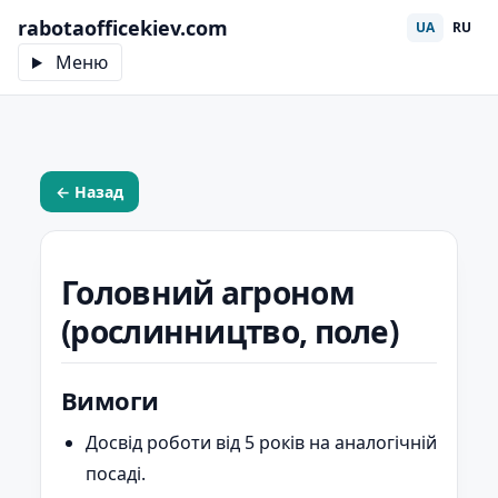
rabotaofficekiev.com
UA
RU
Меню
← Назад
Головний агроном
(рослинництво, поле)
Вимоги
Досвід роботи від 5 років на аналогічній
посаді.