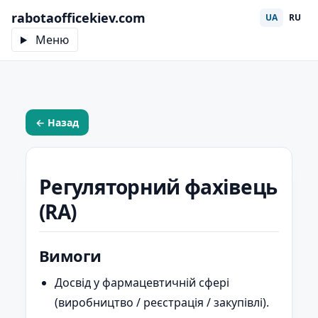
rabotaofficekiev.com
UA
RU
Меню
← Назад
Регуляторний фахівець
(RA)
Вимоги
Досвід у фармацевтичній сфері
(виробництво / реєстрація / закупівлі).