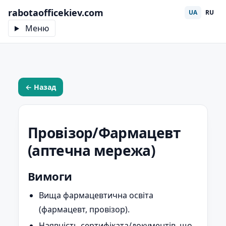
rabotaofficekiev.com
UA
RU
Меню
← Назад
Провізор/Фармацевт
(аптечна мережа)
Вимоги
Вища фармацевтична освіта
(фармацевт, провізор).
Наявність сертифіката/документів, що