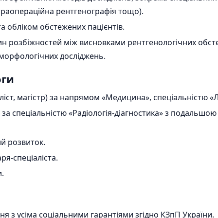
нтраопераційна рентгенографія тощо).
а обліком обстежених пацієнтів.
ин розбіжностей між висновками рентгенологічних обст
і морфологічних досліджень.
оги
ліст, магістр) за напрямом «Медицина», спеціальністю «
а спеціальністю «Радіологія-діагностика» з подальшою 
й розвиток.
ря-спеціаліста.
.
я з усіма соціальними гарантіями згідно КЗпП України.