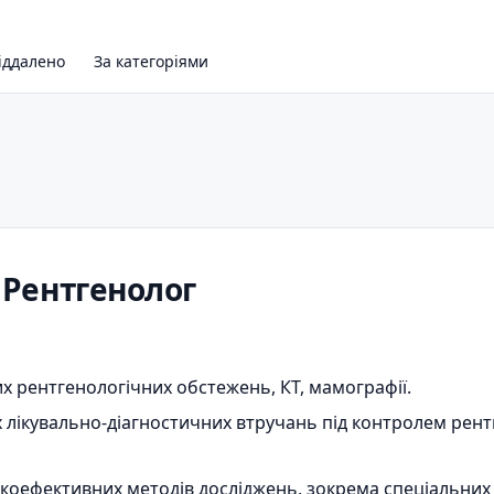
іддалено
За категоріями
/ Рентгенолог
х рентгенологічних обстежень, КТ, мамографії.
лікувально-діагностичних втручань під контролем рентг
оефективних методів досліджень, зокрема спеціальних 