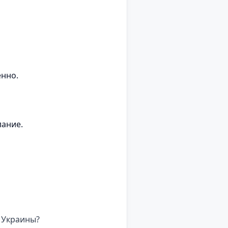
нно.
лание.
и Украины?