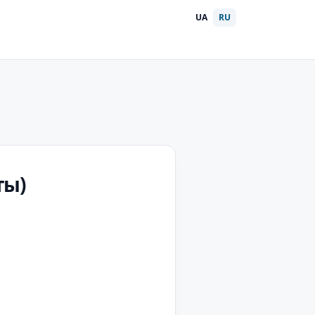
UA
RU
ты)