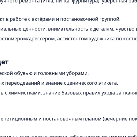
учного ремонта (игла, нитка, фурнитура), уверенная раб
т в работе с актёрами и постановочной группой.
иальные ценности, внимательность к деталям, чувство 
остюмером/дрессером, ассистентом художника по кост
дет
еской обувью и головными уборами.
х переодеваний и знание сценического этикета.
 с химчистками, знание базовых правил ухода за тканя
 репетиционным и постановочным планом (вечерние пок