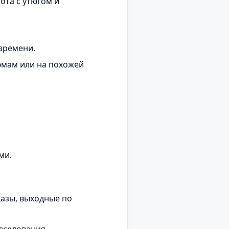
ота с утюгом и
времени.
юмам или на похожей
ми.
азы, выходные по