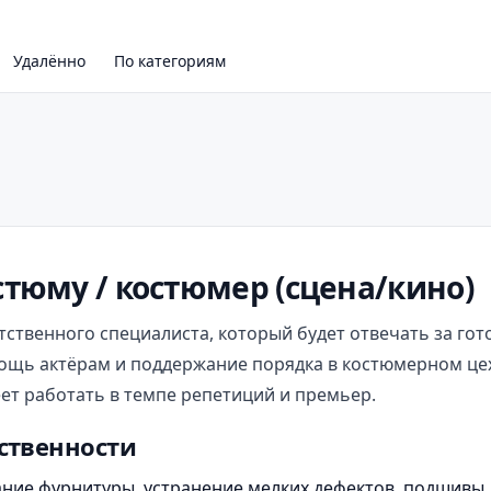
Удалённо
По категориям
стюму / костюмер (сцена/кино)
ственного специалиста, который будет отвечать за гот
щь актёрам и поддержание порядка в костюмерном цехе
еет работать в темпе репетиций и премьер.
тственности
ние фурнитуры, устранение мелких дефектов, подшивы,