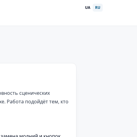
UA
RU
овность сценических
. Работа подойдёт тем, кто
 замена молний и кнопок