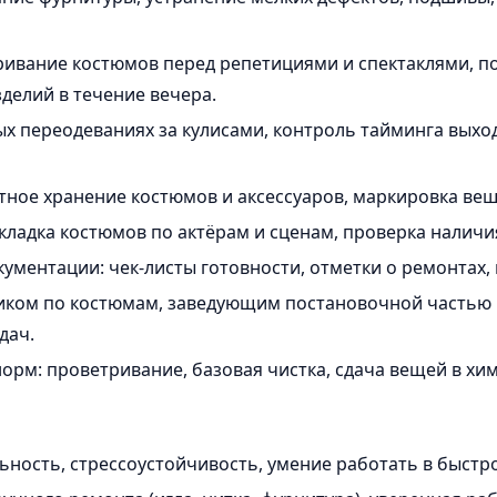
аривание костюмов перед репетициями и спектаклями, 
делий в течение вечера.
х переодеваниях за кулисами, контроль тайминга выход
атное хранение костюмов и аксессуаров, маркировка веш
кладка костюмов по актёрам и сценам, проверка наличия
ментации: чек-листы готовности, отметки о ремонтах,
иком по костюмам, заведующим постановочной частью 
дач.
рм: проветривание, базовая чистка, сдача вещей в хим
ьность, стрессоустойчивость, умение работать в быстр