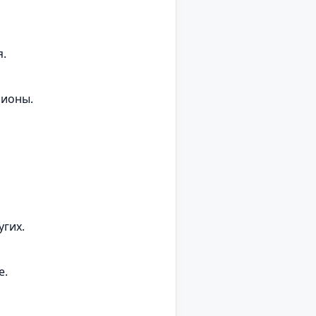
я.
лионы.
угих.
e.