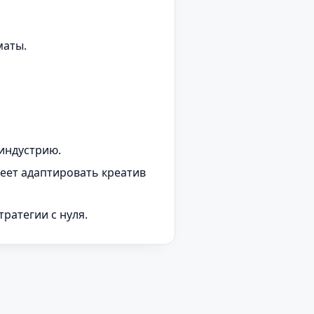
маты.
 индустрию.
умеет адаптировать креатив
ратегии с нуля.