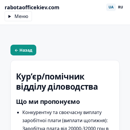
rabotaofficekiev.com
UA
RU
Меню
← Назад
Курʼєр/помічник
відділу діловодства
Що ми пропонуємо
Конкурентну та своєчасну виплату
заробітної плати (виплати щотижня):
Заробітна плата від 20000-32000 грн в