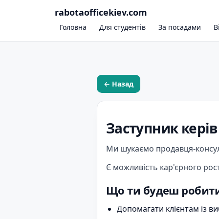
rabotaofficekiev.com
Головна
Для студентів
За посадами
В
← Назад
Заступник керів
Ми шукаємо продавця-консуль
Є можливість кар'єрного рос
Що ти будеш робити
Допомагати клієнтам із ви