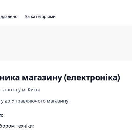
іддалено
За категоріями
ника магазину (електроніка)
танта у м. Києві
ту до Управляючого магазину!
:
бором техніки;