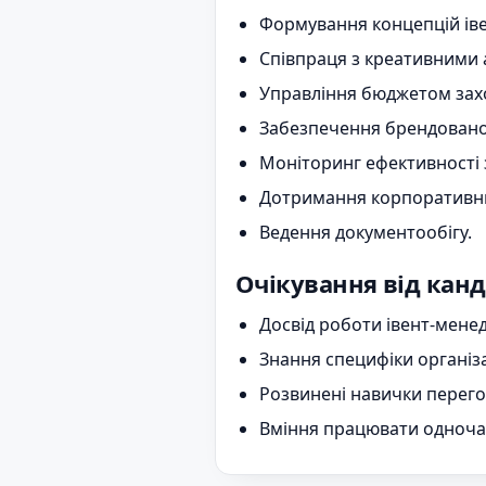
Формування концепцій івен
Співпраця з креативними 
Управління бюджетом заход
Забезпечення брендованої 
Моніторинг ефективності з
Дотримання корпоративних
Ведення документообігу.
Очікування від кан
Досвід роботи івент-мене
Знання специфіки організа
Розвинені навички перегов
Вміння працювати одночас