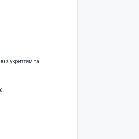
в) з укриттям та
).