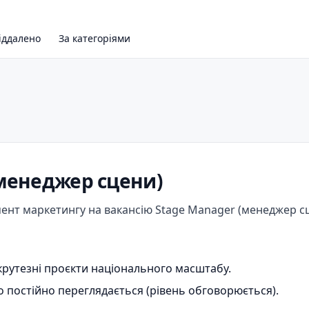
іддалено
За категоріями
(менеджер сцени)
ент маркетингу на вакансію Stage Manager (менеджер сц
крутезні проєкти національного масштабу.
о постійно переглядається (рівень обговорюється).