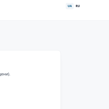
UA
RU
ени).