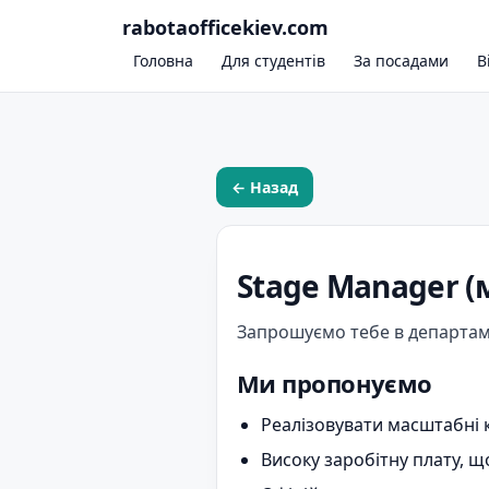
rabotaofficekiev.com
Головна
Для студентів
За посадами
В
← Назад
Stage Manager 
Запрошуємо тебе в департам
Ми пропонуємо
Реалізовувати масштабні 
Високу заробітну плату, щ