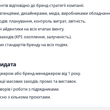
тів відповідно до бренд-стратегії компанії.
агенціями, дизайнерами, медіа, виробниками обладнанн
ів: планування, контроль витрат, звітність.
айдентики на всіх етапах івенту.
аходів (KPI: охоплення, залученість).
 стандартів бренду на всіх подіях.
дидата
джером або бренд-менеджером від 1 року.
ції масових заходів, промо та виставок.
орів і роботи з підрядниками.
но з кількома проєктами.