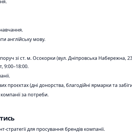
ня.
навчання.
и англійську мову.
оруч зі ст. м. Осокорки (вул. Дніпровська Набережна, 23
, 9:00–18:00.
анії.
их проєктах (дні донорства, благодійні ярмарки та забіги
компанії за потреби.
тись
нт-стратегії для просування брендів компанії.