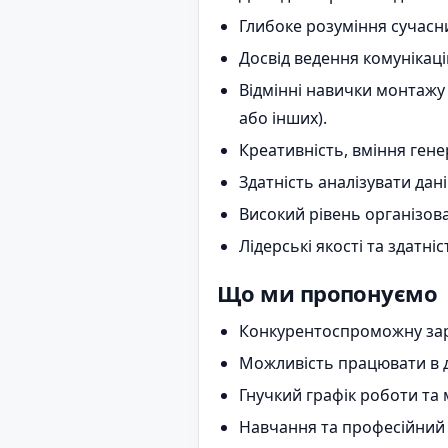
Глибоке розуміння сучасни
Досвід ведення комунікаці
Відмінні навички монтажу 
або інших).
Креативність, вміння генер
Здатність аналізувати дан
Високий рівень організова
Лідерські якості та здатн
Що ми пропонуємо
Конкурентоспроможну заро
Можливість працювати в д
Гнучкий графік роботи та
Навчання та професійний 