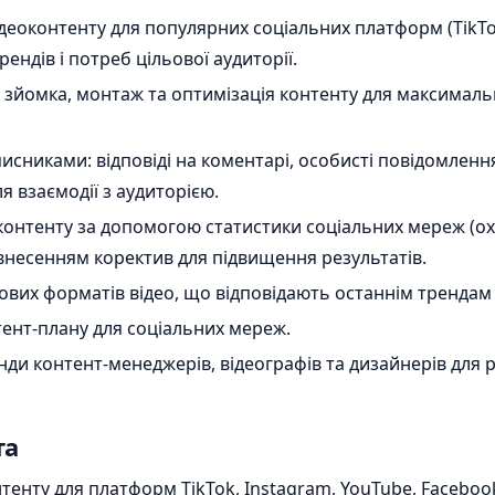
еоконтенту для популярних соціальних платформ (TikTok
ендів і потреб цільової аудиторії.
, зйомка, монтаж та оптимізація контенту для максимал
писниками: відповіді на коментарі, особисті повідомленн
я взаємодії з аудиторією.
оконтенту за допомогою статистики соціальних мереж (ох
внесенням коректив для підвищення результатів.
их форматів відео, що відповідають останнім трендам і
тент-плану для соціальних мереж.
и контент-менеджерів, відеографів та дизайнерів для реа
та
тенту для платформ TikTok, Instagram, YouTube, Faceboo