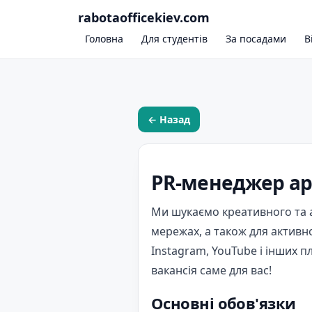
rabotaofficekiev.com
Головна
Для студентів
За посадами
В
← Назад
PR-менеджер ар
Ми шукаємо креативного та а
мережах, а також для активно
Instagram, YouTube і інших п
вакансія саме для вас!
Основні обов'язки