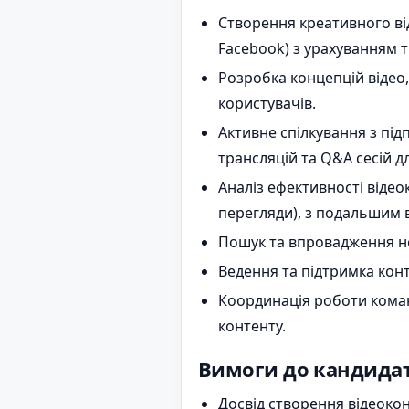
Створення креативного від
Facebook) з урахуванням тр
Розробка концепцій відео
користувачів.
Активне спілкування з під
трансляцій та Q&A сесій дл
Аналіз ефективності віде
перегляди), з подальшим 
Пошук та впровадження нов
Ведення та підтримка кон
Координація роботи команд
контенту.
Вимоги до кандида
Досвід створення відеокон