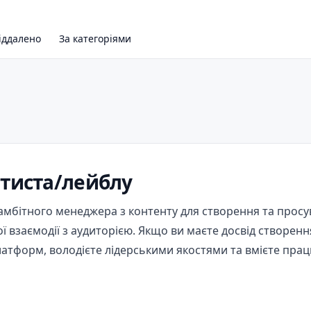
іддалено
За категоріями
тиста/лейблу
мбітного менеджера з контенту для створення та просув
ї взаємодії з аудиторією. Якщо ви маєте досвід створенн
латформ, володієте лідерськими якостями та вмієте прац